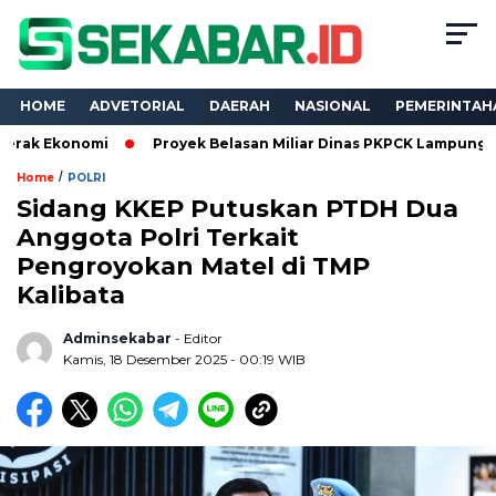
HOME
ADVETORIAL
DAERAH
NASIONAL
PEMERINTAH
omi
Proyek Belasan Miliar Dinas PKPCK Lampung Dikuasai Tiga
/
Home
POLRI
Sidang KKEP Putuskan PTDH Dua
Anggota Polri Terkait
Pengroyokan Matel di TMP
Kalibata
Adminsekabar
- Editor
Kamis, 18 Desember 2025 - 00:19 WIB