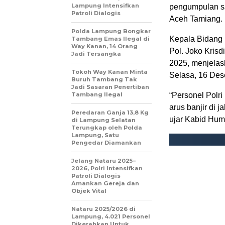
Lampung Intensifkan
pengumpulan sa
Patroli Dialogis
Aceh Tamiang.
Polda Lampung Bongkar
Kepala Bidang
Tambang Emas Ilegal di
Way Kanan, 14 Orang
Pol. Joko Krisd
Jadi Tersangka
2025, menjelas
Tokoh Way Kanan Minta
Selasa, 16 Des
Buruh Tambang Tak
Jadi Sasaran Penertiban
Tambang Ilegal
“Personel Polr
arus banjir di 
Peredaran Ganja 13,8 Kg
ujar Kabid Hum
di Lampung Selatan
Terungkap oleh Polda
Lampung, Satu
Pengedar Diamankan
Jelang Nataru 2025–
2026, Polri Intensifkan
Patroli Dialogis
Amankan Gereja dan
Objek Vital
Nataru 2025/2026 di
Lampung, 4.021 Personel
Dikerahkan Untuk