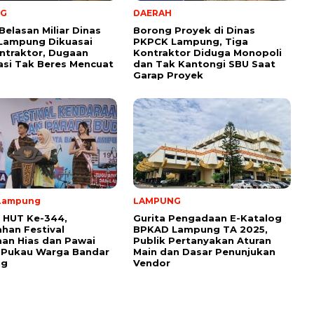
NG
DAERAH
Belasan Miliar Dinas
Borong Proyek di Dinas
Lampung Dikuasai
PKPCK Lampung, Tiga
ntraktor, Dugaan
Kontraktor Diduga Monopoli
kasi Tak Beres Mencuat
dan Tak Kantongi SBU Saat
Garap Proyek
Lampung
LAMPUNG
 HUT Ke-344,
Gurita Pengadaan E-Katalog
han Festival
BPKAD Lampung TA 2025,
an Hias dan Pawai
Publik Pertanyakan Aturan
 Pukau Warga Bandar
Main dan Dasar Penunjukan
ng
Vendor