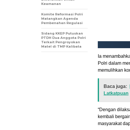
Keamanan
Komite Reformasi Polri
Matangkan Agenda
Pembenahan Regulasi
Sidang KKEP Putuskan
PTDH Dua Anggota Polri
Terkait Pengroyokan
Matel di TMP Kalibata
Ia menambahkan
Polri dalam me
memulihkan kond
Baca juga:
Latkatpuan
“Dengan dilaks
kembali bergaira
masyarakat dap