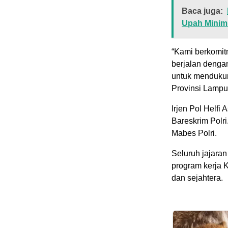
Baca juga:
Upah Minim
“Kami berkomit
berjalan denga
untuk mendukun
Provinsi Lampu
Irjen Pol Helfi
Bareskrim Polri
Mabes Polri.
Seluruh jajara
program kerja
dan sejahtera.