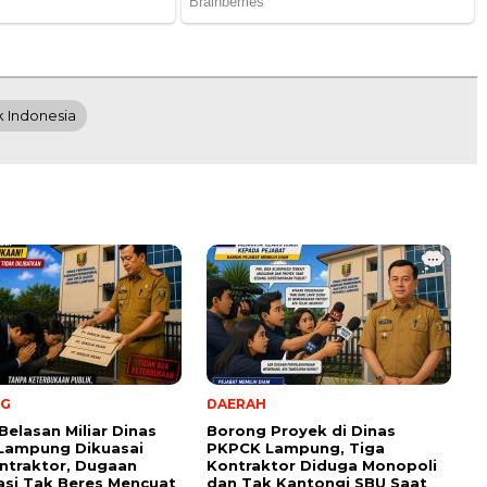
k Indonesia
NG
DAERAH
Belasan Miliar Dinas
Borong Proyek di Dinas
Lampung Dikuasai
PKPCK Lampung, Tiga
ntraktor, Dugaan
Kontraktor Diduga Monopoli
kasi Tak Beres Mencuat
dan Tak Kantongi SBU Saat