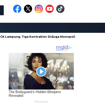
g, Tiga Kontraktor Diduga Monopoli dan Tak Kantongi SBU Saat 