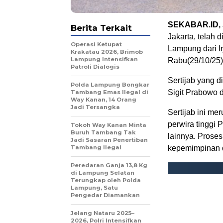
SEKABAR.ID,
Berita Terkait
Jakarta, telah 
Operasi Ketupat
Lampung dari Ir
Krakatau 2026, Brimob
Lampung Intensifkan
Rabu(29/10/25)
Patroli Dialogis
Sertijab yang d
Polda Lampung Bongkar
Sigit Prabowo d
Tambang Emas Ilegal di
Way Kanan, 14 Orang
Jadi Tersangka
Sertijab ini me
perwira tinggi 
Tokoh Way Kanan Minta
Buruh Tambang Tak
lainnya. Prose
Jadi Sasaran Penertiban
Tambang Ilegal
kepemimpinan 
Peredaran Ganja 13,8 Kg
di Lampung Selatan
Terungkap oleh Polda
Lampung, Satu
Pengedar Diamankan
Jelang Nataru 2025–
2026, Polri Intensifkan