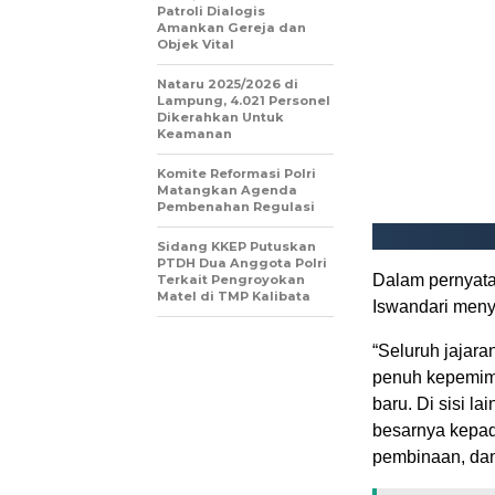
Patroli Dialogis
Amankan Gereja dan
Objek Vital
Nataru 2025/2026 di
Lampung, 4.021 Personel
Dikerahkan Untuk
Keamanan
Komite Reformasi Polri
Matangkan Agenda
Pembenahan Regulasi
Sidang KKEP Putuskan
PTDH Dua Anggota Polri
Dalam pernyat
Terkait Pengroyokan
Matel di TMP Kalibata
Iswandari men
“Seluruh jajar
penuh kepemimp
baru. Di sisi l
besarnya kepad
pembinaan, dan