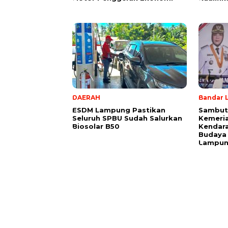
DAERAH
Bandar 
ESDM Lampung Pastikan
Sambut
Seluruh SPBU Sudah Salurkan
Kemeria
Biosolar B50
Kendara
Budaya
Lampu