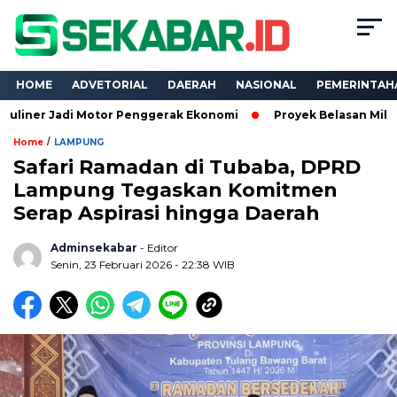
HOME
ADVETORIAL
DAERAH
NASIONAL
PEMERINTAH
adi Motor Penggerak Ekonomi
Proyek Belasan Miliar Dinas PK
/
Home
LAMPUNG
Safari Ramadan di Tubaba, DPRD
Lampung Tegaskan Komitmen
Serap Aspirasi hingga Daerah
Adminsekabar
- Editor
Senin, 23 Februari 2026 - 22:38 WIB