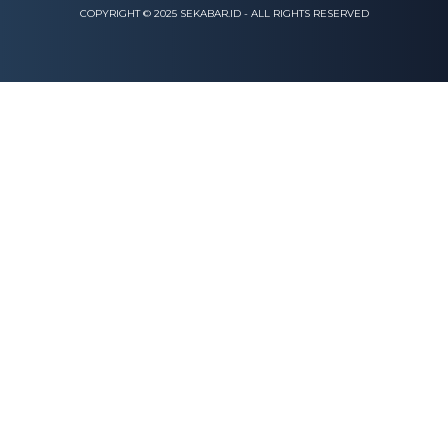
COPYRIGHT © 2025 SEKABAR.ID - ALL RIGHTS RESERVED