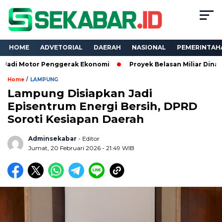
HOME
ADVETORIAL
DAERAH
NASIONAL
PEMERINTAH
r Penggerak Ekonomi
Proyek Belasan Miliar Dinas PKPCK Lamp
/
Home
LAMPUNG
Lampung Disiapkan Jadi
Episentrum Energi Bersih, DPRD
Soroti Kesiapan Daerah
Adminsekabar
- Editor
Jumat, 20 Februari 2026 - 21:49 WIB