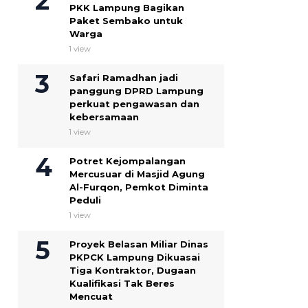
PKK Lampung Bagikan
Paket Sembako untuk
Warga
1 view
Safari Ramadhan jadi
panggung DPRD Lampung
perkuat pengawasan dan
kebersamaan
1 view
Potret Kejompalangan
Mercusuar di Masjid Agung
Al-Furqon, Pemkot Diminta
Peduli
1 view
Proyek Belasan Miliar Dinas
PKPCK Lampung Dikuasai
Tiga Kontraktor, Dugaan
Kualifikasi Tak Beres
Mencuat