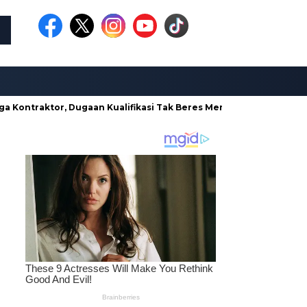
tor, Dugaan Kualifikasi Tak Beres Mencuat
Borong Proyek d