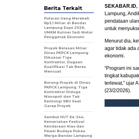
SEKABAR.ID, 
Berita Terkait
Lampung, Andik
Putaran Uang Merekah
pendataan ulang
Rp3,1 Miliar di Bandar
Lampung Expo 2026,
untuk menyukse
UMKM Kuliner Jadi Motor
Penggerak Ekonomi
Menurut dia, k
agar tidak ada 
Proyek Belasan Miliar
Dinas PKPCK Lampung
ekonomi.
Dikuasai Tiga
Kontraktor, Dugaan
Kualifikasi Tak Beres
“Program ini sa
Mencuat
tingkat kabupa
Borong Proyek di Dinas
terlewat,” uja
PKPCK Lampung, Tiga
(23/2/2026).
Kontraktor Diduga
Monopoli dan Tak
Kantongi SBU Saat
Garap Proyek
Sambut HUT Ke-344,
Kemeriahan Festival
Kendaraan Hias dan
Pawai Budaya Pukau
Warga Bandar Lampung