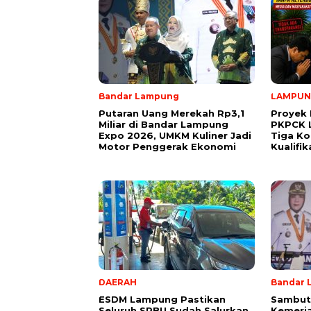
Bandar Lampung
LAMPU
Putaran Uang Merekah Rp3,1
Proyek 
Miliar di Bandar Lampung
PKPCK 
Expo 2026, UMKM Kuliner Jadi
Tiga Ko
Motor Penggerak Ekonomi
Kualifi
DAERAH
Bandar 
ESDM Lampung Pastikan
Sambut
Seluruh SPBU Sudah Salurkan
Kemeria