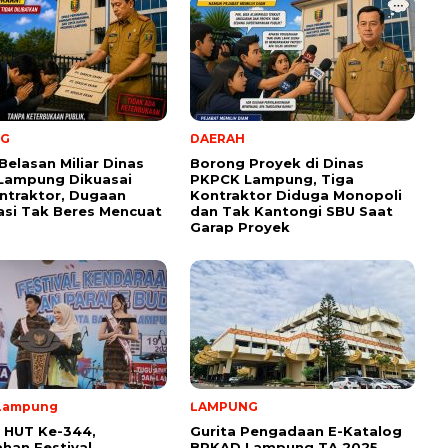
NG
DAERAH
Belasan Miliar Dinas
Borong Proyek di Dinas
Lampung Dikuasai
PKPCK Lampung, Tiga
ntraktor, Dugaan
Kontraktor Diduga Monopoli
kasi Tak Beres Mencuat
dan Tak Kantongi SBU Saat
Garap Proyek
Lampung
LAMPUNG
 HUT Ke-344,
Gurita Pengadaan E-Katalog
han Festival
BPKAD Lampung TA 2025,