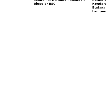
Biosolar B50
Kendara
Budaya
Lampu