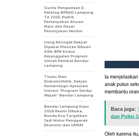
Gurita Pengadaan E-
Katalog BPKAD Lampung
TA 2025, Publik
Pertanyakan Aturan
Main dan Dasar
Penunjukan Vendor
Uang Keringat Rakyat
Dipakai Plesiran Ribuan
ASN, BPK Endus
Kejanggalan Program
Umrah Pemkot Bandar
Lampung
Ia menjelaskan
Tinjau Stan
Diskominfotik, Sekjen
anak putus seko
Kemendagri Apresiasi
Inovasi “Program Seribu
membantu orang
Wajah” Bandar Lampung
Bandar Lampung Expo
Baca juga:
2026 Resmi Dibuka,
Bunda Eva Targetkan
dan Polisi 
Jadi Motor Penggerak
Ekonomi dan UMKM
Oleh karena itu