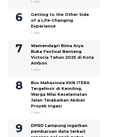
1 view
Getting to the Other Side
of a Life-Changing
Experience
1 view
Wamendagri Bima Arya
Buka Festival Benteng
Victoria Tahun 2025 di Kota
Ambon
1 view
Bus Mahasiswa KKN ITERA
Tergelincir di Kemiling,
Warga Nilai Keselamatan
Jalan Terabaikan Akibat
Proyek Irigasi
1 view
DPRD Lampung ingatkan
pembaruan data terkait