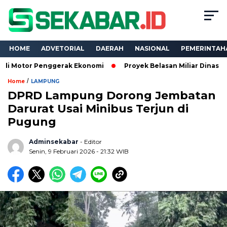
HOME
ADVETORIAL
DAERAH
NASIONAL
PEMERINTAH
or Penggerak Ekonomi
Proyek Belasan Miliar Dinas PKPCK Lam
/
Home
LAMPUNG
DPRD Lampung Dorong Jembatan
Darurat Usai Minibus Terjun di
Pugung
Adminsekabar
- Editor
Senin, 9 Februari 2026 - 21:32 WIB