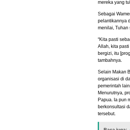
mereka yang tul
Sebagai Wamend
pelantikannya 
menilai, Tuhan 
“Kita pasti seb
Allah, kita pas
bergizi, itu [pr
tambahnya.
Selain Makan B
organisasi di 
pemerintah lai
Menurutnya, pr
Papua. Ia pun 
berkonsultasi 
tersebut.
Baca juga: