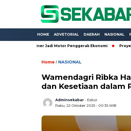
HOME
ADVETORIAL
DAERAH
NASIONAL
UMKM Kuliner Jadi Motor Penggerak Ekonomi
Proyek Belasan M
Home
NASIONAL
/
Wamendagri Ribka Hal
dan Kesetiaan dalam 
Adminsekabar
- Editor
Rabu, 22 Oktober 2025 - 00:35 WIB