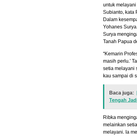
untuk melayani
Subianto, kata 
Dalam kesempata
Yohanes Surya
Surya menginga
Tanah Papua de
“Kemarin Profes
masih perlu.’ T
setia melayani 
kau sampai di s
Baca juga:
Tengah Jadi
Ribka mengingat
melainkan setia
melayani. Ia m