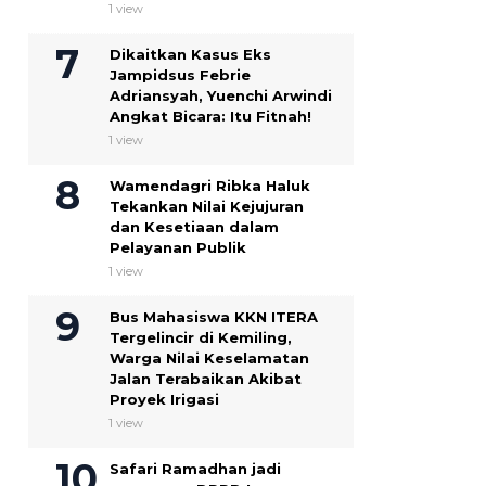
1 view
Dikaitkan Kasus Eks
Jampidsus Febrie
Adriansyah, Yuenchi Arwindi
Angkat Bicara: Itu Fitnah!
1 view
Wamendagri Ribka Haluk
Tekankan Nilai Kejujuran
dan Kesetiaan dalam
Pelayanan Publik
1 view
Bus Mahasiswa KKN ITERA
Tergelincir di Kemiling,
Warga Nilai Keselamatan
Jalan Terabaikan Akibat
Proyek Irigasi
1 view
Safari Ramadhan jadi