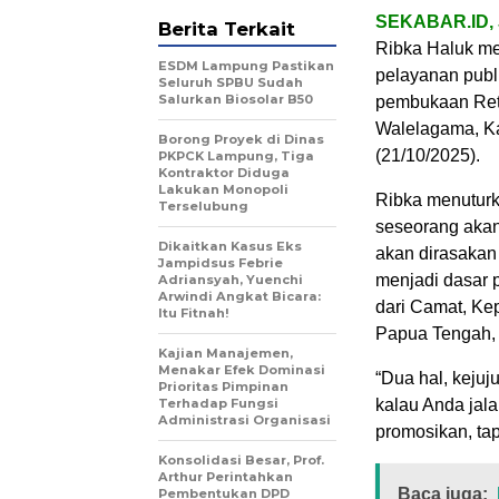
SEKABAR.ID,
Berita Terkait
Ribka Haluk me
ESDM Lampung Pastikan
pelayanan publi
Seluruh SPBU Sudah
Salurkan Biosolar B50
pembukaan Retr
Walelagama, K
Borong Proyek di Dinas
(21/10/2025).
PKPCK Lampung, Tiga
Kontraktor Diduga
Lakukan Monopoli
Ribka menuturk
Terselubung
seseorang akan
Dikaitkan Kasus Eks
akan dirasakan 
Jampidsus Febrie
menjadi dasar p
Adriansyah, Yuenchi
Arwindi Angkat Bicara:
dari Camat, Kep
Itu Fitnah!
Papua Tengah, 
Kajian Manajemen,
Menakar Efek Dominasi
“Dua hal, kejuju
Prioritas Pimpinan
Terhadap Fungsi
kalau Anda jal
Administrasi Organisasi
promosikan, ta
Konsolidasi Besar, Prof.
Arthur Perintahkan
Baca juga:
Pembentukan DPD