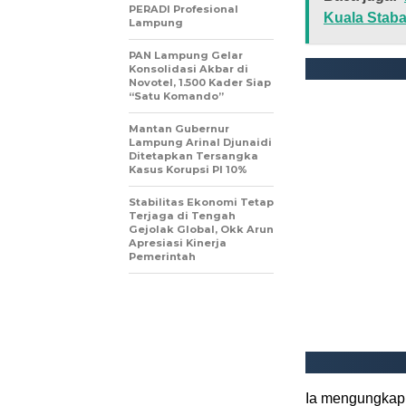
PERADI Profesional
Kuala Stab
Lampung
PAN Lampung Gelar
Konsolidasi Akbar di
Novotel, 1.500 Kader Siap
“Satu Komando”
Mantan Gubernur
Lampung Arinal Djunaidi
Ditetapkan Tersangka
Kasus Korupsi PI 10%
Stabilitas Ekonomi Tetap
Terjaga di Tengah
Gejolak Global, Okk Arun
Apresiasi Kinerja
Pemerintah
Ia mengungkapk