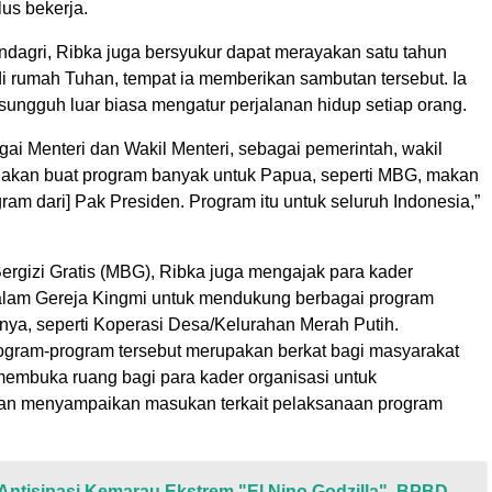
us bekerja.
agri, Ribka juga bersyukur dapat merayakan satu tahun
di rumah Tuhan, tempat ia memberikan sambutan tersebut. Ia
sungguh luar biasa mengatur perjalanan hidup setiap orang.
agai Menteri dan Wakil Menteri, sebagai pemerintah, wakil
ti akan buat program banyak untuk Papua, seperti MBG, makan
ogram dari] Pak Presiden. Program itu untuk seluruh Indonesia,”
ergizi Gratis (MBG), Ribka juga mengajak para kader
dalam Gereja Kingmi untuk mendukung berbagai program
nnya, seperti Koperasi Desa/Kelurahan Merah Putih.
ogram-program tersebut merupakan berkat bagi masyarakat
membuka ruang bagi para kader organisasi untuk
dan menyampaikan masukan terkait pelaksanaan program
Antisipasi Kemarau Ekstrem "El Nino Godzilla", BPBD