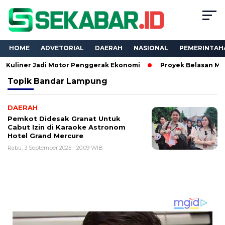
HOME
ADVETORIAL
DAERAH
NASIONAL
PEMERINTAH
r Jadi Motor Penggerak Ekonomi
Proyek Belasan Miliar Dina
Topik
Bandar Lampung
DAERAH
Pemkot Didesak Granat Untuk
Cabut Izin di Karaoke Astronom
Hotel Grand Mercure
Rabu, 3 September 2025 - 20:09 WIB