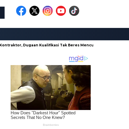
tor, Dugaan Kualifikasi Tak Beres Mencuat
Borong Proyek di