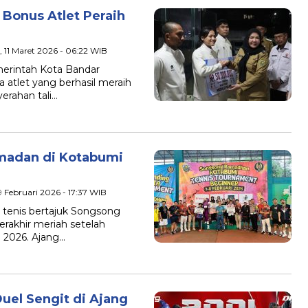
Bonus Atlet Peraih
, 11 Maret 2026 - 06:22 WIB
intah Kota Bandar
tlet yang berhasil meraih
erahan tali…
madan di Kotabumi
 9 Februari 2026 - 17:37 WIB
tenis bertajuk Songsong
rakhir meriah setelah
i 2026. Ajang…
uel Sengit di Ajang