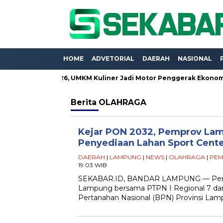
HOME
ADVETORIAL
DAERAH
NASIONAL
ng Expo 2026, UMKM Kuliner Jadi Motor Penggerak Ekonomi
Berita
OLAHRAGA
Kejar PON 2032, Pemprov La
Penyediaan Lahan Sport Cente
DAERAH
|
LAMPUNG
|
NEWS
|
OLAHRAGA
|
PEM
19:03 WIB
SEKABAR.ID, BANDAR LAMPUNG — Pemer
Lampung bersama PTPN I Regional 7 dan
Pertanahan Nasional (BPN) Provinsi La