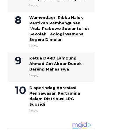
1 view
Wamendagri Ribka Haluk
Pastikan Pembangunan
“Aula Prabowo Subianto” di
Sekolah Teologi Wamena
Segera Dimulai
1 view
Ketua DPRD Lampung
Ahmad Giri Akbar Duduk
Bareng Mahasiswa
1 view
Disperindag Apresiasi
Pengawasan Pertamina
dalam Distribusi LPG
Subsidi
1 view