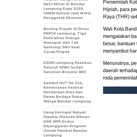
Pemerintah Kot
Rp3,1 Miliar di Bandar
Lampung Expo 2026,
Hijriah, para p
UMKM Kuliner Jadi Motor
Raya (THR) seb
Penggerak Ekonomi
Wali Kota Band
Borong Proyek di Dinas
PKPCK Lampung, Tiga
mengatakan bah
Kontraktor Diduga
Monopoli dan Tak
besar, bantuan
Kantongi SBU Saat
menyambut hari
Garap Proyek
ESDM Lampung Pastikan
Menurutnya, pe
Seluruh SPBU Sudah
daerah terhada
Salurkan Biosolar B50
roda pemerinta
Sambut HUT Ke-344,
Kemeriahan Festival
Kendaraan Hias dan
Pawai Budaya Pukau
Warga Bandar Lampung
Uang Keringat Rakyat
Dipakai Plesiran Ribuan
ASN, BPK Endus
Kejanggalan Program
Umrah Pemkot Bandar
Lampung