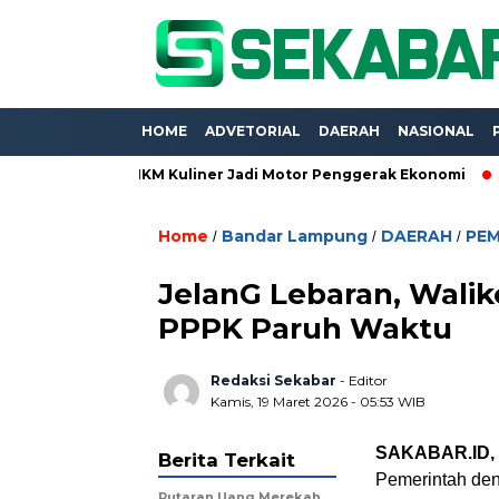
HOME
ADVETORIAL
DAERAH
NASIONAL
po 2026, UMKM Kuliner Jadi Motor Penggerak Ekonomi
Proyek
Home
Bandar Lampung
DAERAH
PE
/
/
/
JelanG Lebaran, Wali
PPPK Paruh Waktu
Redaksi Sekabar
- Editor
Kamis, 19 Maret 2026 - 05:53 WIB
SAKABAR.ID
Berita Terkait
Pemerintah den
Putaran Uang Merekah