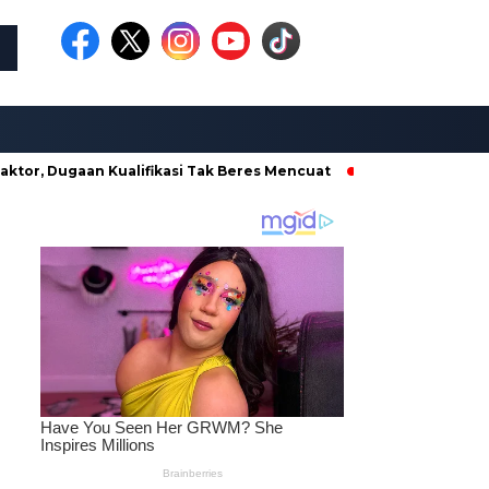
ugaan Kualifikasi Tak Beres Mencuat
Borong Proyek di Dina