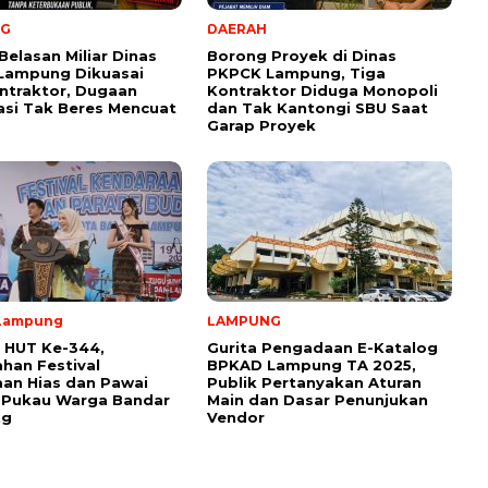
NG
DAERAH
Belasan Miliar Dinas
Borong Proyek di Dinas
Lampung Dikuasai
PKPCK Lampung, Tiga
ntraktor, Dugaan
Kontraktor Diduga Monopoli
kasi Tak Beres Mencuat
dan Tak Kantongi SBU Saat
Garap Proyek
Lampung
LAMPUNG
 HUT Ke-344,
Gurita Pengadaan E-Katalog
han Festival
BPKAD Lampung TA 2025,
an Hias dan Pawai
Publik Pertanyakan Aturan
 Pukau Warga Bandar
Main dan Dasar Penunjukan
ng
Vendor