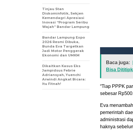
Tinjau Stan
Diskominfotik, Sekjen
Kemendagri Apresiasi
Inovasi “Program Seribu
Wajah” Bandar Lampung
Bandar Lampung Expo
2026 Resmi Dibuka,
Bunda Eva Targetkan
Jadi Motor Penggerak
Ekonomi dan UMKM
Baca juga:
Dikaitkan Kasus Eks
Bisa Dititip
Jampidsus Febrie
Adriansyah, Yuenchi
Arwindi Angkat Bicara:
Itu Fitnah!
“Tiap PPPK pa
sebesar Rp500.
Eva menambahka
pemerintah daer
administrasi d
haknya sebelum