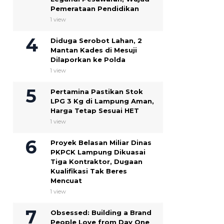
Pemerataan Pendidikan
1 view
Diduga Serobot Lahan, 2
Mantan Kades di Mesuji
Dilaporkan ke Polda
1 view
Pertamina Pastikan Stok
LPG 3 Kg di Lampung Aman,
Harga Tetap Sesuai HET
1 view
Proyek Belasan Miliar Dinas
PKPCK Lampung Dikuasai
Tiga Kontraktor, Dugaan
Kualifikasi Tak Beres
Mencuat
1 view
Obsessed: Building a Brand
People Love from Day One