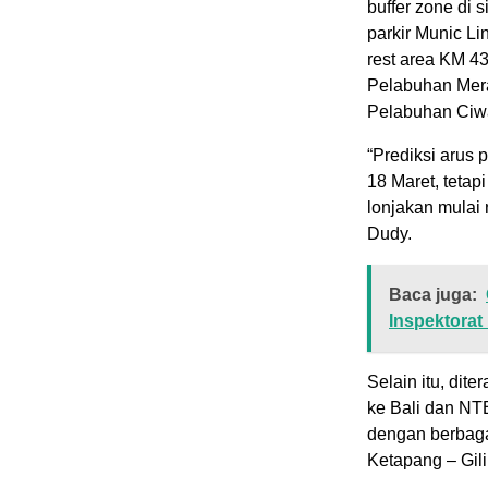
buffer zone di s
parkir Munic Li
rest area KM 43
Pelabuhan Mera
Pelabuhan Ciw
“Prediksi arus
18 Maret, tetap
lonjakan mulai 
Dudy.
Baca juga:
Inspektorat
Selain itu, dit
ke Bali dan N
dengan berbaga
Ketapang – Gil