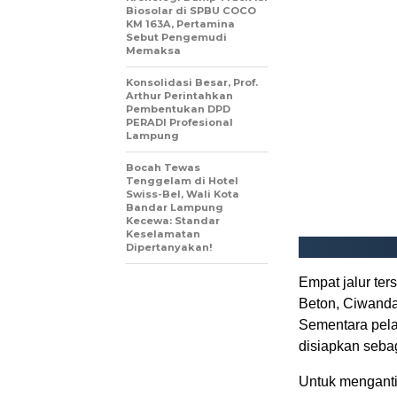
Biosolar di SPBU COCO
KM 163A, Pertamina
Sebut Pengemudi
Memaksa
Konsolidasi Besar, Prof.
Arthur Perintahkan
Pembentukan DPD
PERADI Profesional
Lampung
Bocah Tewas
Tenggelam di Hotel
Swiss-Bel, Wali Kota
Bandar Lampung
Kecewa: Standar
Keselamatan
Dipertanyakan!
Empat jalur te
Beton, Ciwand
Sementara pel
disiapkan sebag
Untuk mengantis