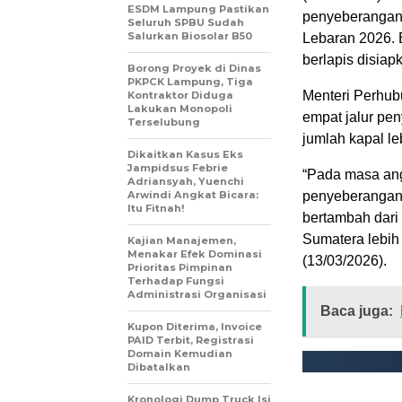
ESDM Lampung Pastikan
penyeberangan 
Seluruh SPBU Sudah
Salurkan Biosolar B50
Lebaran 2026. 
berlapis disia
Borong Proyek di Dinas
PKPCK Lampung, Tiga
Menteri Perhu
Kontraktor Diduga
Lakukan Monopoli
empat jalur pe
Terselubung
jumlah kapal l
Dikaitkan Kasus Eks
Jampidsus Febrie
“Pada masa ang
Adriansyah, Yuenchi
Arwindi Angkat Bicara:
penyeberangan 
Itu Fitnah!
bertambah dari
Sumatera lebih 
Kajian Manajemen,
Menakar Efek Dominasi
(13/03/2026).
Prioritas Pimpinan
Terhadap Fungsi
Administrasi Organisasi
Baca juga:
Kupon Diterima, Invoice
PAID Terbit, Registrasi
Domain Kemudian
Dibatalkan
Kronologi Dump Truck Isi