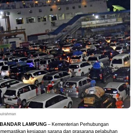
thulrahman
, BANDAR LAMPUNG
– Kementerian Perhubungan
memastikan kesiapan sarana dan prasarana pelabuhan