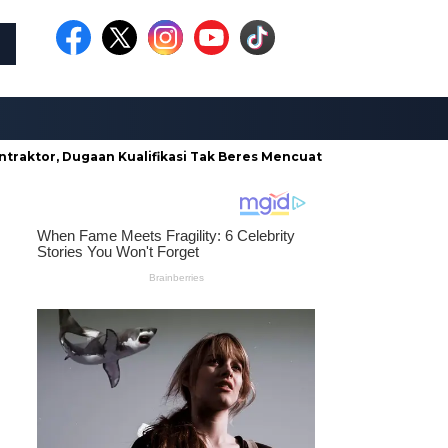
Dugaan Kualifikasi Tak Beres Mencuat
Borong Proyek di Din