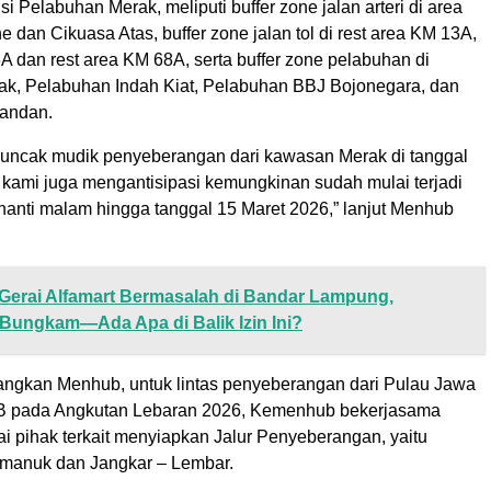
isi Pelabuhan Merak, meliputi buffer zone jalan arteri di area
ne dan Cikuasa Atas, buffer zone jalan tol di rest area KM 13A,
A dan rest area KM 68A, serta buffer zone pelabuhan di
k, Pelabuhan Indah Kiat, Pelabuhan BBJ Bojonegara, dan
andan.
 puncak mudik penyeberangan dari kawasan Merak di tanggal
i kami juga mengantisipasi kemungkinan sudah mulai terjadi
nanti malam hingga tanggal 15 Maret 2026,” lanjut Menhub
Gerai Alfamart Bermasalah di Bandar Lampung,
 Bungkam—Ada Apa di Balik Izin Ini?
erangkan Menhub, untuk lintas penyeberangan dari Pulau Jawa
TB pada Angkutan Lebaran 2026, Kemenhub bekerjasama
i pihak terkait menyiapkan Jalur Penyeberangan, yaitu
imanuk dan Jangkar – Lembar.