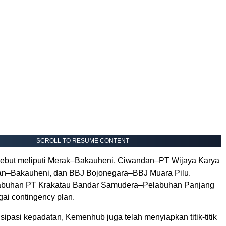
SCROLL TO RESUME CONTENT
rsebut meliputi Merak–Bakauheni, Ciwandan–PT Wijaya Karya
an–Bakauheni, dan BBJ Bojonegara–BBJ Muara Pilu.
abuhan PT Krakatau Bandar Samudera–Pelabuhan Panjang
ai contingency plan.
ipasi kepadatan, Kemenhub juga telah menyiapkan titik-titik