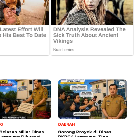
NG
DAERAH
Belasan Miliar Dinas
Borong Proyek di Dinas
Lampung Dikuasai
PKPCK Lampung, Tiga