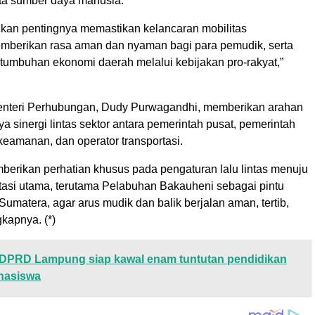
rta sumber daya manusia.
an pentingnya memastikan kelancaran mobilitas
mberikan rasa aman dan nyaman bagi para pemudik, serta
umbuhan ekonomi daerah melalui kebijakan pro-rakyat,”
enteri Perhubungan, Dudy Purwagandhi, memberikan arahan
nya sinergi lintas sektor antara pemerintah pusat, pemerintah
keamanan, dan operator transportasi.
mberikan perhatian khusus pada pengaturan lalu lintas menuju
rtasi utama, terutama Pelabuhan Bakauheni sebagai pintu
umatera, agar arus mudik dan balik berjalan aman, tertib,
gkapnya. (*)
DPRD Lampung siap kawal enam tuntutan pendidikan
ahasiswa