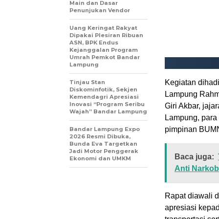
Main dan Dasar
Penunjukan Vendor
Uang Keringat Rakyat
Dipakai Plesiran Ribuan
ASN, BPK Endus
Kejanggalan Program
Umrah Pemkot Bandar
Lampung
Kegiatan dihad
Tinjau Stan
Diskominfotik, Sekjen
Lampung Rahma
Kemendagri Apresiasi
Inovasi “Program Seribu
Giri Akbar, jaj
Wajah” Bandar Lampung
Lampung, para Bu
pimpinan BUMN 
Bandar Lampung Expo
2026 Resmi Dibuka,
Bunda Eva Targetkan
Jadi Motor Penggerak
Baca juga:
Ekonomi dan UMKM
Anti Narko
Rapat diawali
apresiasi kepad