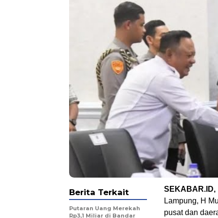
SEKABAR.ID, 
Berita Terkait
Lampung, H Muk
Putaran Uang Merekah
pusat dan daera
Rp3,1 Miliar di Bandar