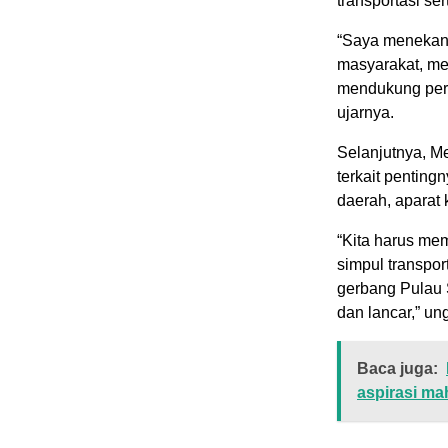
transportasi se
“Saya menekank
masyarakat, me
mendukung pert
ujarnya.
Selanjutnya, M
terkait penting
daerah, aparat 
“Kita harus me
simpul transpo
gerbang Pulau S
dan lancar,” un
Baca juga:
aspirasi m