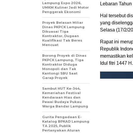
Lampung Expo 2026,
Lebaran Tahun 
UMKM Kuliner Jadi Motor
Penggerak Ekonomi
Hal tersebut d
yang diselengg
Proyek Belasan Miliar
Dinas PKPCK Lampung
Selasa (17/2/20
Dikuasai Tiga
Kontraktor, Dugaan
Kualifikasi Tak Beres
Rapat ini meru
Mencuat
Republik Indon
Borong Proyek di Dinas
memastikan kel
PKPCK Lampung, Tiga
Idul fitri 1447 H.
Kontraktor Diduga
Monopoli dan Tak
Kantongi SBU Saat
Garap Proyek
Sambut HUT Ke-344,
Kemeriahan Festival
Kendaraan Hias dan
Pawai Budaya Pukau
Warga Bandar Lampung
Gurita Pengadaan E-
Katalog BPKAD Lampung
TA 2025, Publik
Pertanyakan Aturan