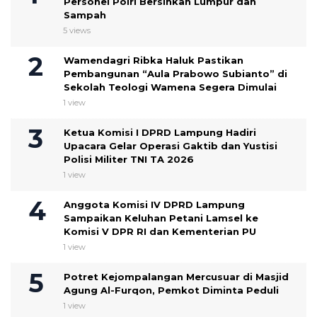
Personel Polri Bersihkan Lumpur dan
Sampah
5 views
Wamendagri Ribka Haluk Pastikan
Pembangunan “Aula Prabowo Subianto” di
Sekolah Teologi Wamena Segera Dimulai
1 view
Ketua Komisi I DPRD Lampung Hadiri
Upacara Gelar Operasi Gaktib dan Yustisi
Polisi Militer TNI TA 2026
1 view
Anggota Komisi IV DPRD Lampung
Sampaikan Keluhan Petani Lamsel ke
Komisi V DPR RI dan Kementerian PU
1 view
Potret Kejompalangan Mercusuar di Masjid
Agung Al-Furqon, Pemkot Diminta Peduli
1 view