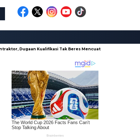
Dugaan Kualifikasi Tak Beres Mencuat
Borong Proyek di Dina