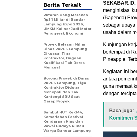
SEKABAR.ID, 
Berita Terkait
menginisiasi k
Putaran Uang Merekah
(Bapenda) Prov
Rp3,1 Miliar di Bandar
Lampung Expo 2026,
sebagai upaya 
UMKM Kuliner Jadi Motor
usaha dalam me
Penggerak Ekonomi
Kunjungan kerj
Proyek Belasan Miliar
Dinas PKPCK Lampung
bertempat di R
Dikuasai Tiga
Kontraktor, Dugaan
Pineapple, Ter
Kualifikasi Tak Beres
Mencuat
Kegiatan ini b
Borong Proyek di Dinas
antara pemerint
PKPCK Lampung, Tiga
guna memastika
Kontraktor Diduga
Monopoli dan Tak
dengan tercipta
Kantongi SBU Saat
Garap Proyek
Baca juga:
Sambut HUT Ke-344,
Kemeriahan Festival
Komitmen S
Kendaraan Hias dan
Pawai Budaya Pukau
Warga Bandar Lampung