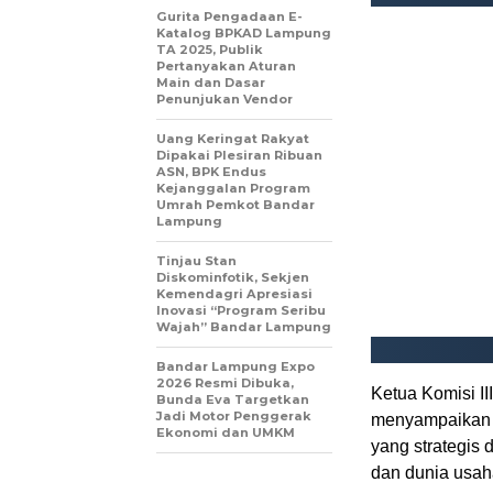
Gurita Pengadaan E-
Katalog BPKAD Lampung
TA 2025, Publik
Pertanyakan Aturan
Main dan Dasar
Penunjukan Vendor
Uang Keringat Rakyat
Dipakai Plesiran Ribuan
ASN, BPK Endus
Kejanggalan Program
Umrah Pemkot Bandar
Lampung
Tinjau Stan
Diskominfotik, Sekjen
Kemendagri Apresiasi
Inovasi “Program Seribu
Wajah” Bandar Lampung
Bandar Lampung Expo
2026 Resmi Dibuka,
Ketua Komisi I
Bunda Eva Targetkan
Jadi Motor Penggerak
menyampaikan b
Ekonomi dan UMKM
yang strategis
dan dunia usah