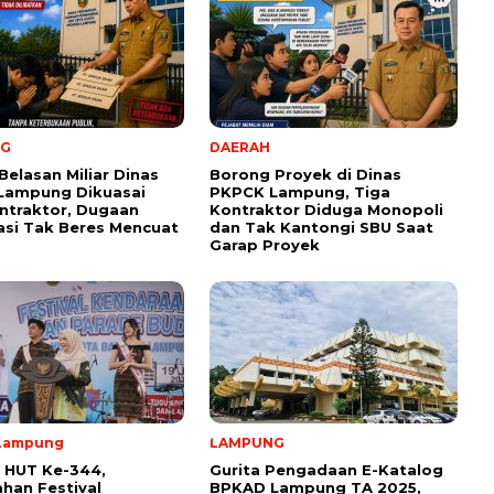
NG
DAERAH
Belasan Miliar Dinas
Borong Proyek di Dinas
Lampung Dikuasai
PKPCK Lampung, Tiga
ntraktor, Dugaan
Kontraktor Diduga Monopoli
kasi Tak Beres Mencuat
dan Tak Kantongi SBU Saat
Garap Proyek
Lampung
LAMPUNG
 HUT Ke-344,
Gurita Pengadaan E-Katalog
han Festival
BPKAD Lampung TA 2025,