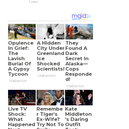
1 view