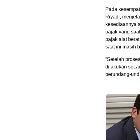
Pada kesempat
Riyadi, menjel
kesediaannya s
pajak yang saat
pajak alat bera
saat ini masih 
“Setelah proses
dilakukan seca
perundang-undan