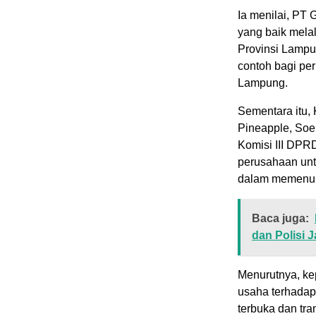
Ia menilai, PT
yang baik mela
Provinsi Lampu
contoh bagi per
Lampung.
Sementara itu,
Pineapple, Soeh
Komisi III DPR
perusahaan unt
dalam memenuh
Baca juga:
dan Polisi 
Menurutnya, ke
usaha terhadap
terbuka dan tr