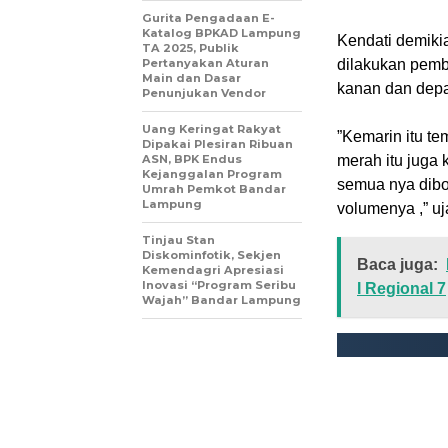
Gurita Pengadaan E-
Katalog BPKAD Lampung
‎Kendati demik
TA 2025, Publik
Pertanyakan Aturan
dilakukan pemb
Main dan Dasar
kanan dan depa
Penunjukan Vendor
Uang Keringat Rakyat
‎”Kemarin itu 
Dipakai Plesiran Ribuan
ASN, BPK Endus
merah itu juga 
Kejanggalan Program
semua nya dibo
Umrah Pemkot Bandar
Lampung
volumenya ,” uj
Tinjau Stan
Diskominfotik, Sekjen
Baca juga:
Kemendagri Apresiasi
Inovasi “Program Seribu
I Regional 7
Wajah” Bandar Lampung