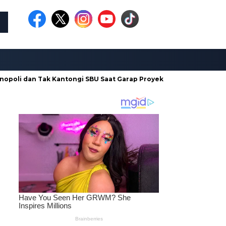
 Tak Kantongi SBU Saat Garap Proyek
Sambut HUT Ke-344, K