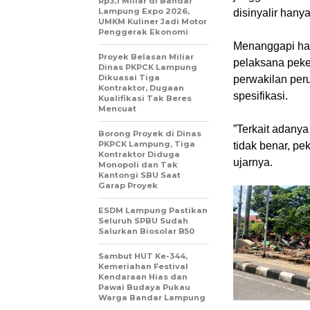
Rp3,1 Miliar di Bandar
Lampung Expo 2026,
disinyalir han
UMKM Kuliner Jadi Motor
Penggerak Ekonomi
‎Menanggapi ha
Proyek Belasan Miliar
pelaksana peke
Dinas PKPCK Lampung
Dikuasai Tiga
perwakilan per
Kontraktor, Dugaan
spesifikasi.
Kualifikasi Tak Beres
Mencuat
‎”Terkait adan
Borong Proyek di Dinas
PKPCK Lampung, Tiga
tidak benar, pe
Kontraktor Diduga
ujarnya.
Monopoli dan Tak
Kantongi SBU Saat
Garap Proyek
ESDM Lampung Pastikan
Seluruh SPBU Sudah
Salurkan Biosolar B50
Sambut HUT Ke-344,
Kemeriahan Festival
Kendaraan Hias dan
Pawai Budaya Pukau
Warga Bandar Lampung