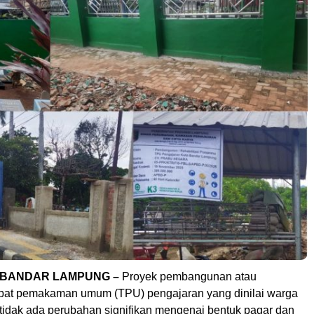
 BANDAR LAMPUNG –
Proyek pembangunan atau
empat pemakaman umum (TPU) pengajaran yang dinilai warga
 tidak ada perubahan signifikan mengenai bentuk pagar dan