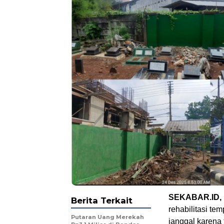
SEKABAR.ID,
Berita Terkait
rehabilitasi t
Putaran Uang Merekah
janggal karena