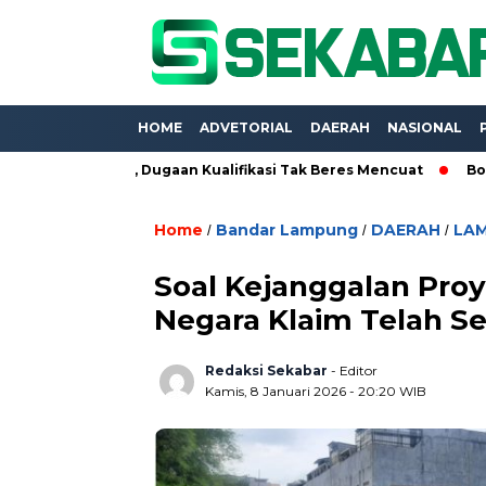
HOME
ADVETORIAL
DAERAH
NASIONAL
traktor, Dugaan Kualifikasi Tak Beres Mencuat
Borong Proye
Home
Bandar Lampung
DAERAH
LA
/
/
/
Soal Kejanggalan Pro
Negara Klaim Telah Ses
Redaksi Sekabar
- Editor
Kamis, 8 Januari 2026 - 20:20 WIB