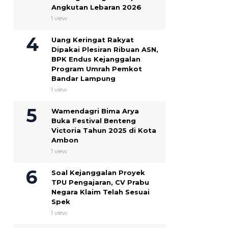
Angkutan Lebaran 2026
1 view
Uang Keringat Rakyat
Dipakai Plesiran Ribuan ASN,
BPK Endus Kejanggalan
Program Umrah Pemkot
Bandar Lampung
1 view
Wamendagri Bima Arya
Buka Festival Benteng
Victoria Tahun 2025 di Kota
Ambon
1 view
Soal Kejanggalan Proyek
TPU Pengajaran, CV Prabu
Negara Klaim Telah Sesuai
Spek ‎
1 view