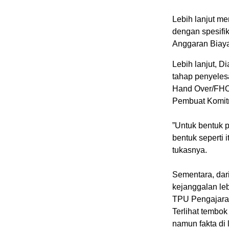
‎Lebih lanjut 
dengan spesifi
Anggaran Biaya
Lebih lanjut, 
tahap penyelesa
Hand Over/FHO)
Pembuat Komitm
‎”Untuk bentuk
bentuk seperti
tukasnya.
Sementara, dar
kejanggalan le
TPU Pengajaran
Terlihat tembok
namun fakta di