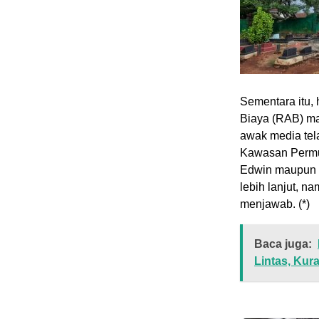
‎Sementara itu
Biaya (RAB) mau
awak media te
Kawasan Permu
Edwin maupun 
lebih lanjut, n
menjawab. (*)
Baca juga:
Lintas, Ku