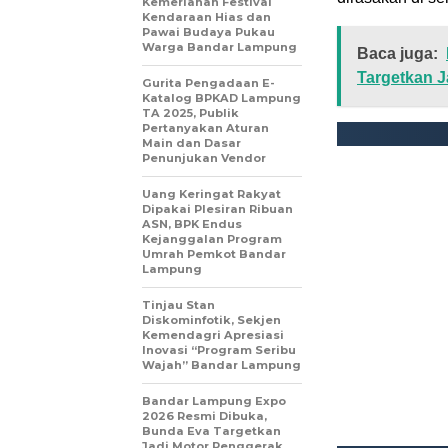
Kemeriahan Festival
Kendaraan Hias dan
Pawai Budaya Pukau
Warga Bandar Lampung
Baca juga:
Targetkan 
Gurita Pengadaan E-
Katalog BPKAD Lampung
TA 2025, Publik
Pertanyakan Aturan
Main dan Dasar
Penunjukan Vendor
Uang Keringat Rakyat
Dipakai Plesiran Ribuan
ASN, BPK Endus
Kejanggalan Program
Umrah Pemkot Bandar
Lampung
Tinjau Stan
Diskominfotik, Sekjen
Kemendagri Apresiasi
Inovasi “Program Seribu
Wajah” Bandar Lampung
Bandar Lampung Expo
2026 Resmi Dibuka,
Bunda Eva Targetkan
Jadi Motor Penggerak