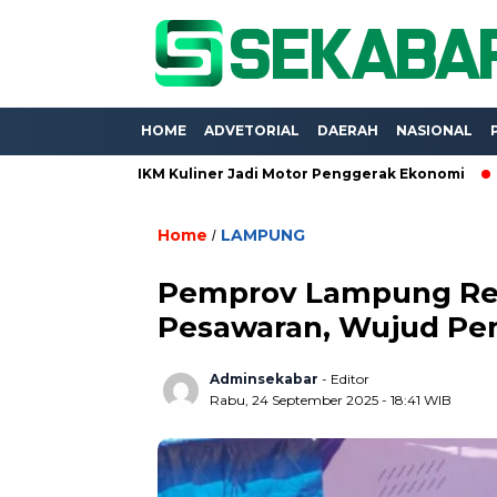
HOME
ADVETORIAL
DAERAH
NASIONAL
 2026, UMKM Kuliner Jadi Motor Penggerak Ekonomi
Proyek B
Home
LAMPUNG
/
Pemprov Lampung Rev
Pesawaran, Wujud Pe
Adminsekabar
- Editor
Rabu, 24 September 2025 - 18:41 WIB