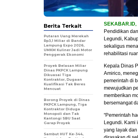
SEKABAR.ID
Berita Terkait
Pendidikan da
Putaran Uang Merekah
Legundi, Kabup
Rp3,1 Miliar di Bandar
Lampung Expo 2026,
sekaligus mena
UMKM Kuliner Jadi Motor
rehabilitasi ru
Penggerak Ekonomi
Kepala Dinas 
Proyek Belasan Miliar
Dinas PKPCK Lampung
Amirico, meneg
Dikuasai Tiga
Kontraktor, Dugaan
pemerintah di 
Kualifikasi Tak Beres
mewujudkan pem
Mencuat
memberikan mot
Borong Proyek di Dinas
bersemangat da
PKPCK Lampung, Tiga
Kontraktor Diduga
Monopoli dan Tak
“Pemerintah ha
Kantongi SBU Saat
Legundi. Kami 
Garap Proyek
yang layak dan
Sambut HUT Ke-344,
dirasakan di s