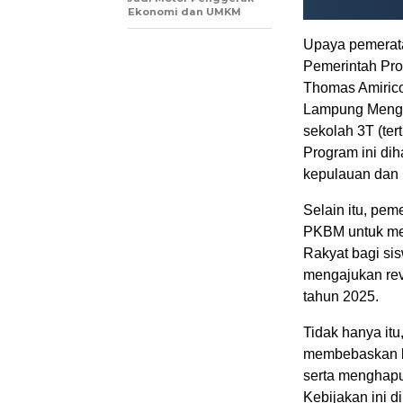
Ekonomi dan UMKM
Upaya pemerata
Pemerintah Pro
Thomas Amirico.
Lampung Mengaj
sekolah 3T (ter
Program ini di
kepulauan dan 
Selain itu, pem
PKBM untuk me
Rakyat bagi si
mengajukan rev
tahun 2025.
Tidak hanya it
membebaskan bi
serta menghapus
Kebijakan ini d