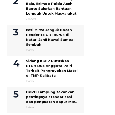
Baja, Brimob Polda Aceh
Bantu Salurkan Bantuan
Logistik Untuk Masyarakat
2 views
Istri Mirza Jenguk Bocah
Penderita Gizi Buruk di
Natar, Janji Kawal Sampai
Sembuh
1 view
Sidang KKEP Putuskan
PTDH Dua Anggota Polri
Terkait Pengroyokan Matel
di TMP Kalibata
1 view
DPRD Lampung tekankan
pentingnya standarisasi
dan penguatan dapur MBG
1 view