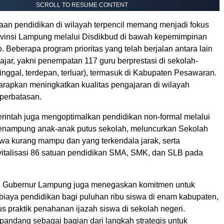
SCROLL TO RESUME CONTENT
an pendidikan di wilayah terpencil memang menjadi fokus
vinsi Lampung melalui Disdikbud di bawah kepemimpinan
 Beberapa program prioritas yang telah berjalan antara lain
ar, yakni penempatan 117 guru berprestasi di sekolah-
tinggal, terdepan, terluar), termasuk di Kabupaten Pesawaran.
harapkan meningkatkan kualitas pengajaran di wilayah
perbatasan.
erintah juga mengoptimalkan pendidikan non-formal melalui
nampung anak-anak putus sekolah, meluncurkan Sekolah
swa kurang mampu dan yang terkendala jarak, serta
italisasi 86 satuan pendidikan SMA, SMK, dan SLB pada
u, Gubernur Lampung juga menegaskan komitmen untuk
aya pendidikan bagi puluhan ribu siswa di enam kabupaten,
 praktik penahanan ijazah siswa di sekolah negeri.
ipandang sebagai bagian dari langkah strategis untuk