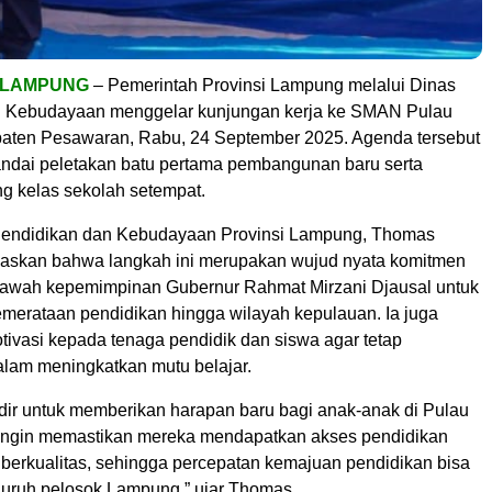
, LAMPUNG
– Pemerintah Provinsi Lampung melalui Dinas
n Kebudayaan menggelar kunjungan kerja ke SMAN Pulau
aten Pesawaran, Rabu, 24 September 2025. Agenda tersebut
ndai peletakan batu pertama pembangunan baru serta
ang kelas sekolah setempat.
Pendidikan dan Kebudayaan Provinsi Lampung, Thomas
askan bahwa langkah ini merupakan wujud nyata komitmen
bawah kepemimpinan Gubernur Rahmat Mirzani Djausal untuk
erataan pendidikan hingga wilayah kepulauan. Ia juga
ivasi kepada tenaga pendidik dan siswa agar tetap
lam meningkatkan mutu belajar.
dir untuk memberikan harapan baru bagi anak-anak di Pulau
ingin memastikan mereka mendapatkan akses pendidikan
 berkualitas, sehingga percepatan kemajuan pendidikan bisa
eluruh pelosok Lampung,” ujar Thomas.