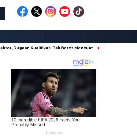
aan Kualifikasi Tak Beres Mencuat
Borong Proyek di Dinas 