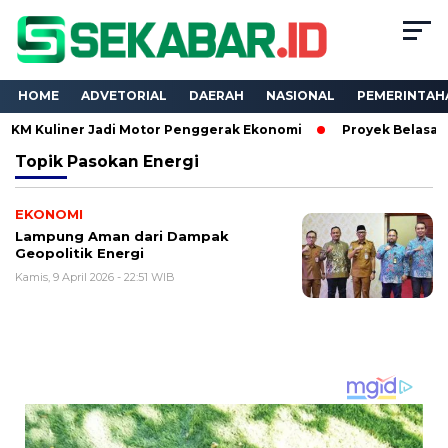
HOME
ADVETORIAL
DAERAH
NASIONAL
PEMERINTAH
iner Jadi Motor Penggerak Ekonomi
Proyek Belasan Miliar D
Topik
Pasokan Energi
EKONOMI
Lampung Aman dari Dampak
Geopolitik Energi
Kamis, 9 April 2026 - 22:51 WIB