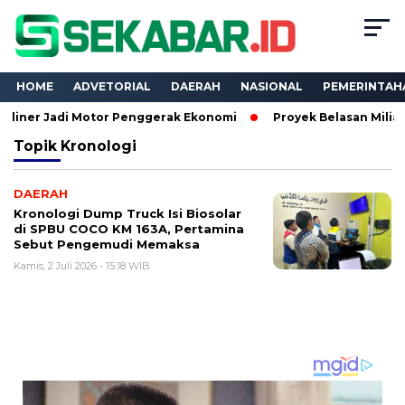
HOME
ADVETORIAL
DAERAH
NASIONAL
PEMERINTAH
 Jadi Motor Penggerak Ekonomi
Proyek Belasan Miliar Dinas
Topik
Kronologi
DAERAH
Kronologi Dump Truck Isi Biosolar
di SPBU COCO KM 163A, Pertamina
Sebut Pengemudi Memaksa
Kamis, 2 Juli 2026 - 15:18 WIB