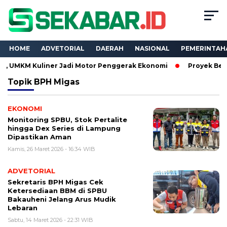
HOME
ADVETORIAL
DAERAH
NASIONAL
PEMERINTAH
M Kuliner Jadi Motor Penggerak Ekonomi
Proyek Belasan Mili
Topik
BPH Migas
EKONOMI
Monitoring SPBU, Stok Pertalite
hingga Dex Series di Lampung
Dipastikan Aman
Kamis, 26 Maret 2026 - 16:34 WIB
ADVETORIAL
Sekretaris BPH Migas Cek
Ketersediaan BBM di SPBU
Bakauheni Jelang Arus Mudik
Lebaran
Sabtu, 14 Maret 2026 - 22:31 WIB