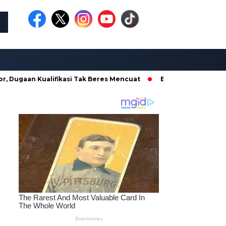
Kualifikasi Tak Beres Mencuat
Borong Proyek di Dinas PKPC