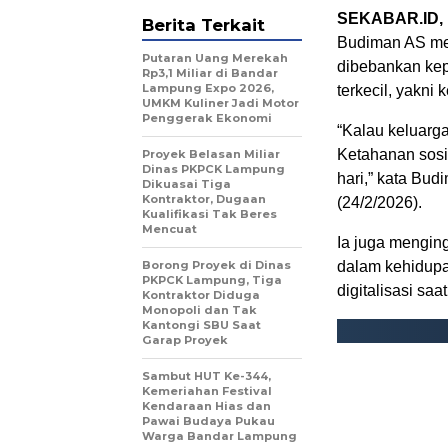
SEKABAR.ID, 
Berita Terkait
Budiman AS men
Putaran Uang Merekah
dibebankan kep
Rp3,1 Miliar di Bandar
Lampung Expo 2026,
terkecil, yakni 
UMKM Kuliner Jadi Motor
Penggerak Ekonomi
“Kalau keluarga
Ketahanan sosial
Proyek Belasan Miliar
Dinas PKPCK Lampung
hari,” kata Bu
Dikuasai Tiga
Kontraktor, Dugaan
(24/2/2026).
Kualifikasi Tak Beres
Mencuat
Ia juga menging
Borong Proyek di Dinas
dalam kehidupa
PKPCK Lampung, Tiga
digitalisasi sa
Kontraktor Diduga
Monopoli dan Tak
Kantongi SBU Saat
Garap Proyek
Sambut HUT Ke-344,
Kemeriahan Festival
Kendaraan Hias dan
Pawai Budaya Pukau
Warga Bandar Lampung