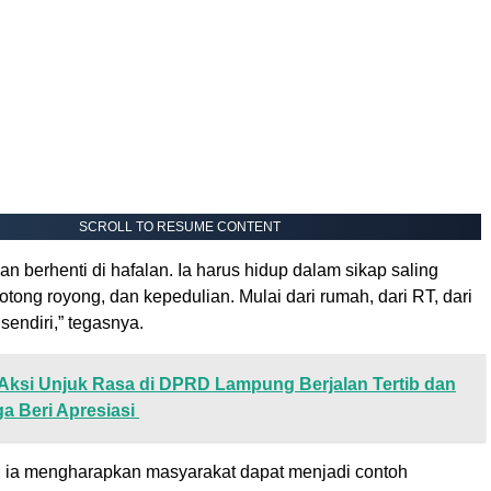
SCROLL TO RESUME CONTENT
an berhenti di hafalan. Ia harus hidup dalam sikap saling
tong royong, dan kepedulian. Mulai dari rumah, dari RT, dari
sendiri,” tegasnya.
Aksi Unjuk Rasa di DPRD Lampung Berjalan Tertib dan
a Beri Apresiasi
u, ia mengharapkan masyarakat dapat menjadi contoh