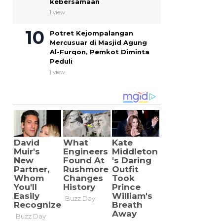
kebersamaan
1 view
Potret Kejompalangan
Mercusuar di Masjid Agung
Al-Furqon, Pemkot Diminta
Peduli
1 view