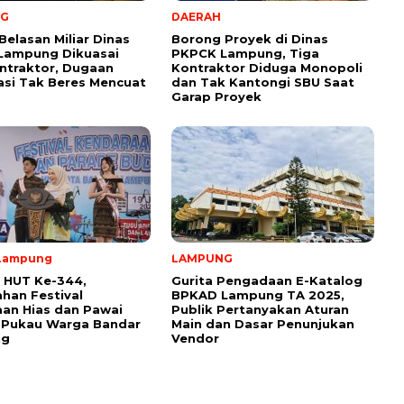
NG
DAERAH
Belasan Miliar Dinas
Borong Proyek di Dinas
Lampung Dikuasai
PKPCK Lampung, Tiga
ntraktor, Dugaan
Kontraktor Diduga Monopoli
kasi Tak Beres Mencuat
dan Tak Kantongi SBU Saat
Garap Proyek
Lampung
LAMPUNG
 HUT Ke-344,
Gurita Pengadaan E-Katalog
han Festival
BPKAD Lampung TA 2025,
an Hias dan Pawai
Publik Pertanyakan Aturan
 Pukau Warga Bandar
Main dan Dasar Penunjukan
ng
Vendor