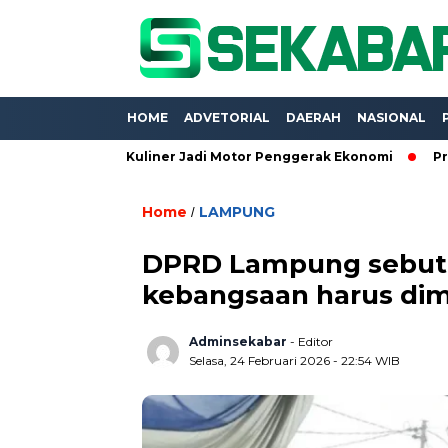
HOME
ADVETORIAL
DAERAH
NASIONAL
6, UMKM Kuliner Jadi Motor Penggerak Ekonomi
Proyek Belas
Home
LAMPUNG
/
DPRD Lampung sebut p
kebangsaan harus dimu
Adminsekabar
- Editor
Selasa, 24 Februari 2026 - 22:54 WIB