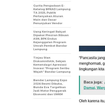
Gurita Pengadaan E-
Katalog BPKAD Lampung
TA 2025, Publik
Pertanyakan Aturan
Main dan Dasar
Penunjukan Vendor
Uang Keringat Rakyat
Dipakai Plesiran Ribuan
ASN, BPK Endus
Kejanggalan Program
Umrah Pemkot Bandar
Lampung
“Pancasila jang
Tinjau Stan
Diskominfotik, Sekjen
menghormati, go
Kemendagri Apresiasi
Inovasi “Program Seribu
lingkungan kita 
Wajah” Bandar Lampung
Bandar Lampung Expo
Baca juga:
2026 Resmi Dibuka,
Bunda Eva Targetkan
Damai, Warg
Jadi Motor Penggerak
Ekonomi dan UMKM
Oleh karena it