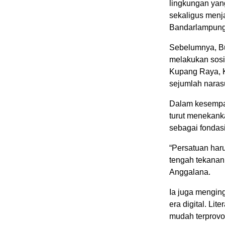
lingkungan ya
sekaligus menj
Bandarlampung
Sebelumnya, B
melakukan sos
Kupang Raya, 
sejumlah naras
Dalam kesempat
turut menekanka
sebagai fondas
“Persatuan har
tengah tekanan 
Anggalana.
Ia juga menging
era digital. Lit
mudah terprovok