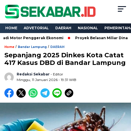
HOME
ADVETORIAL
DAERAH
NASIONAL
PEMERINTAH
or Penggerak Ekonomi
Proyek Belasan Miliar Dinas PKPCK Lam
/
/
Home
Bandar Lampung
DAERAH
Sepanjang 2025 Dinkes Kota Catat
417 Kasus DBD di Bandar Lampung
Redaksi Sekabar
- Editor
Minggu, 11 Januari 2026 - 19:31 WIB